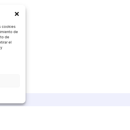
s cookies
timiento de
nto de
tirar el
 y
Enlaces de interés
Conoce más
Novedades
Nosotros