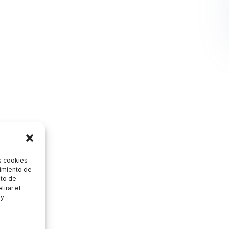
s cookies
timiento de
nto de
tirar el
 y