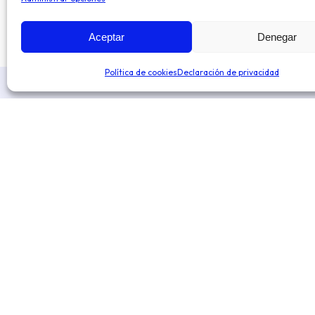
Aceptar
Denegar
Política de cookies
Declaración de privacidad
Automatiza tus operaciones de preventa,
reparto y venta en ruta, independientemente
de tu sector o tipo de negocio. Optimiza la
toma de decisiones para expandir tu negocio.
© 2024
Tenet
– Eficiencia en la gestión de ventas en ruta / T