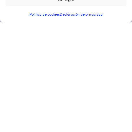
venta en ruta, independientemente de tu sector o tipo
de negocio. Optimiza la toma de decisiones para
Política de cookies
Declaración de privacidad
expandir tu negocio.
Enlaces de interés
Novedades
Integraciones
Distribución y logística
Conoce más
Nosotros
Precios