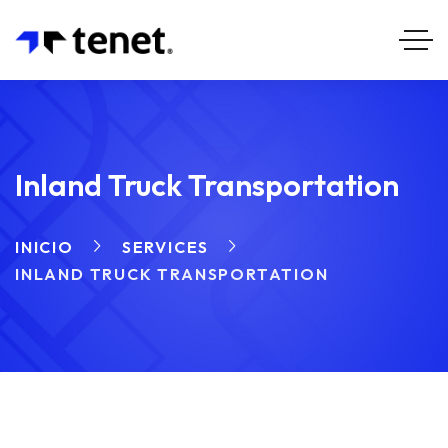
Inland Truck Transportation
INICIO
SERVICES
INLAND TRUCK TRANSPORTATION