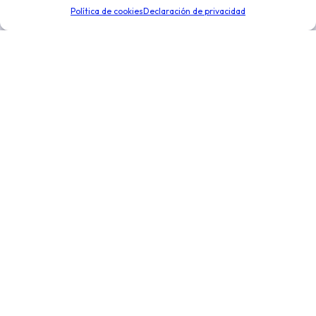
de negocio. Optimiza la toma de decisiones para
Política de cookies
Declaración de privacidad
expandir tu negocio.
Enlaces de interés
Novedades
Integraciones
Distribución y logística
Conoce más
Nosotros
Precios
Ayuda