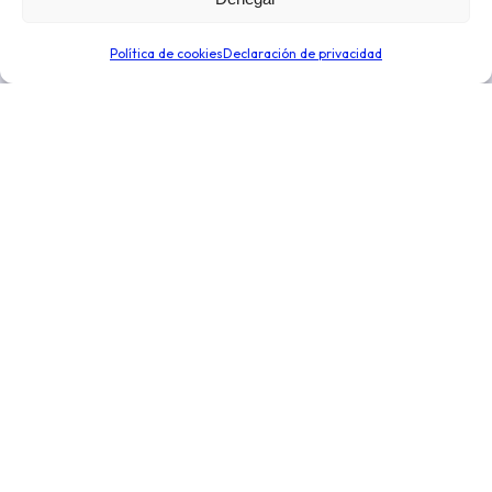
venta en ruta, independientemente de tu sector o tipo
de negocio. Optimiza la toma de decisiones para
Política de cookies
Declaración de privacidad
expandir tu negocio.
Enlaces de interés
Novedades
Integraciones
Distribución y logística
Conoce más
Nosotros
Precios